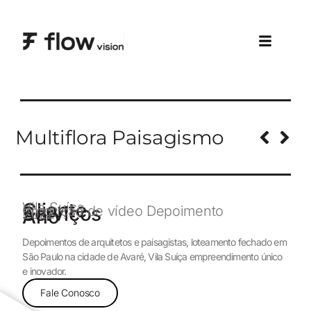
Multiflora Paisagismo
Cliente
Vila Suíça
Serviços
Produção de vídeo Depoimento
Ano
2022
Depoimentos de arquitetos e paisagistas, loteamento fechado em
São Paulo na cidade de Avaré, Vila Suíça empreendimento único
e inovador.
Fale Conosco