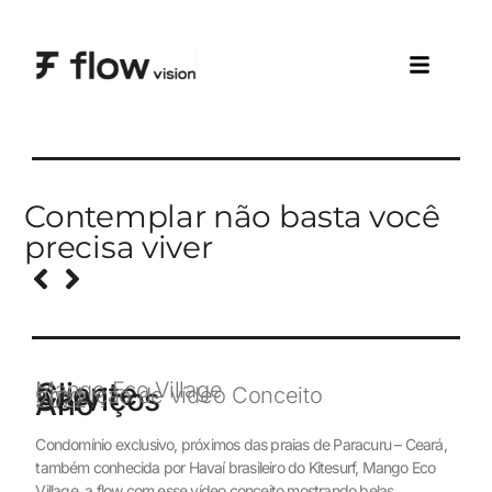
Contemplar não basta você
precisa viver
Cliente
Mango Eco Village
Serviços
Produção de vídeo Conceito
Ano
2022
Condomínio exclusivo, próximos das praias de Paracuru – Ceará,
também conhecida por Havaí brasileiro do Kitesurf, Mango Eco
Village, a flow com esse vídeo conceito mostrando belas